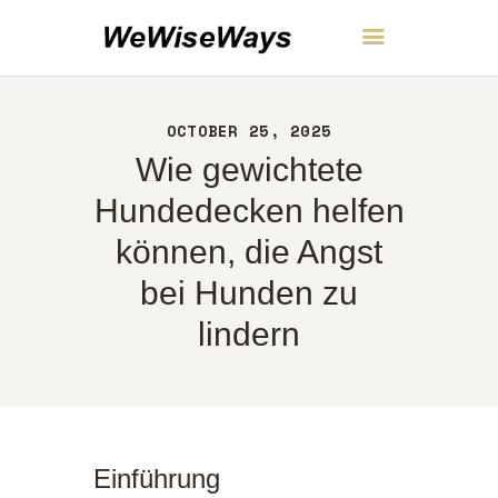
WeWiseWays
OCTOBER 25, 2025
HEIM
Wie gewichtete
ÜBER UNS
KONTAKT
Hundedecken helfen
RICHTLINIEN
können, die Angst
DEUTSCH
bei Hunden zu
lindern
Einführung