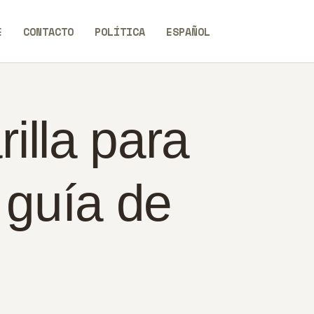
E
CONTACTO
POLÍTICA
ESPAÑOL
illa para
 guía de