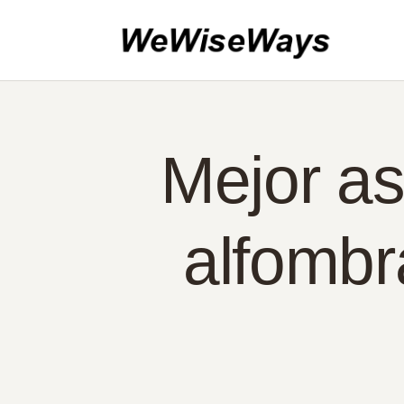
IN
AC
CO
PO
Mejor as
ES
alfombr