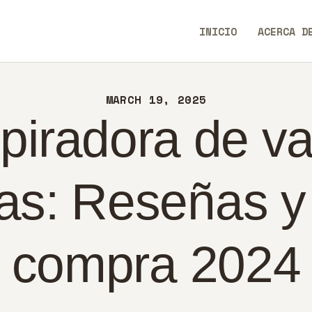
ICIO
INICIO
ACERCA D
ERCA DE
WeWiseWays
NTACTO
MARCH 19, 2025
LÍTICA
piradora de var
PAÑOL
as: Reseñas y
compra 2024