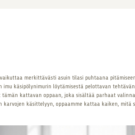
vaikuttaa merkittävästi asuin tilasi puhtaana pitämisee
 imu käsipölynimurin löytämisestä pelottavan tehtäv
ämän kattavan oppaan, joka sisältää parhaat valinnat j
ien karvojen käsittelyyn, oppaamme kattaa kaiken, mitä s