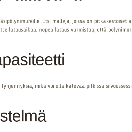
sipölynimureille. Etsi malleja, joissa on pitkäkestoiset
tse latausaikaa; nopea lataus varmistaa, että pölynimuri 
pasiteetti
tyhjennyksiä, mikä voi olla kätevää pitkissä siivoussessio
estelmä