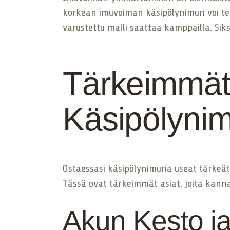
korkean imuvoiman käsipölynimuri voi t
varustettu malli saattaa kamppailla. Siks
Tärkeimmät 
Käsipölynim
Ostaessasi käsipölynimuria useat tärkeä
Tässä ovat tärkeimmät asiat, joita kann
Akun Kesto j