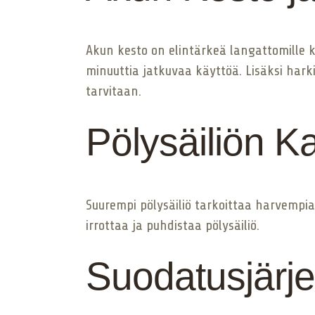
Akun kesto on elintärkeä langattomille kä
minuuttia jatkuvaa käyttöä. Lisäksi harki
tarvitaan.
Pölysäiliön Ka
Suurempi pölysäiliö tarkoittaa harvempia 
irrottaa ja puhdistaa pölysäiliö.
Suodatusjärj