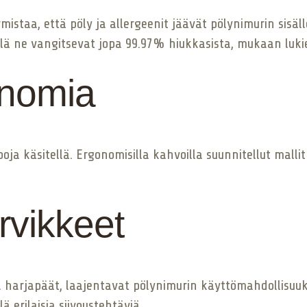
istaa, että pöly ja allergeenit jäävät pölynimurin sisä
llä ne vangitsevat jopa 99.97% hiukkasista, mukaan lukie
onomia
ppoja käsitellä. Ergonomisilla kahvoilla suunnitellut mal
rvikkeet
 harjapäät, laajentavat pölynimurin käyttömahdollisuuksia. 
 erilaisia ​​siivoustehtäviä.