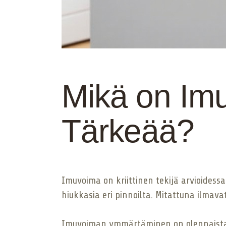
Mikä on Imu
Tärkeää?
Imuvoima on kriittinen tekijä arvioidessa
hiukkasia eri pinnoilta. Mitattuna ilmav
Imuvoiman ymmärtäminen on olennaista, k