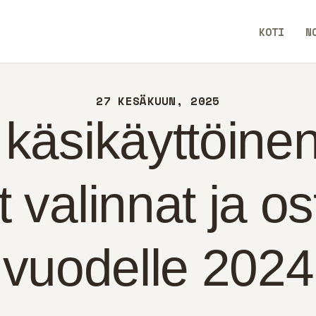
TI
KOTI
N
IN
WeWiseWays
TEYS
27 KESÄKUUN, 2025
LITIIKKA
käsikäyttöinen
OMI
 valinnat ja o
vuodelle 2024