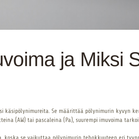
voima ja Miksi 
si käsipölynimureita. Se määrittää pölynimurin kyvyn ker
atteina (AW) tai pascaleina (Pa), suurempi imuvoima tar
oska se vaikuttaa pölynimurin tehokkuuteen eri tyyppis