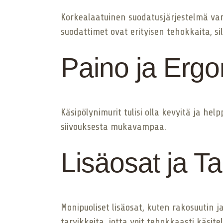
Korkealaatuinen suodatusjärjestelmä varm
suodattimet ovat erityisen tehokkaita, si
Paino ja Erg
Käsipölynimurit tulisi olla kevyitä ja hel
siivouksesta mukavampaa.
Lisäosat ja Ta
Monipuoliset lisäosat, kuten rakosuutin ja
tarvikkeita, jotta voit tehokkaasti käsitellä