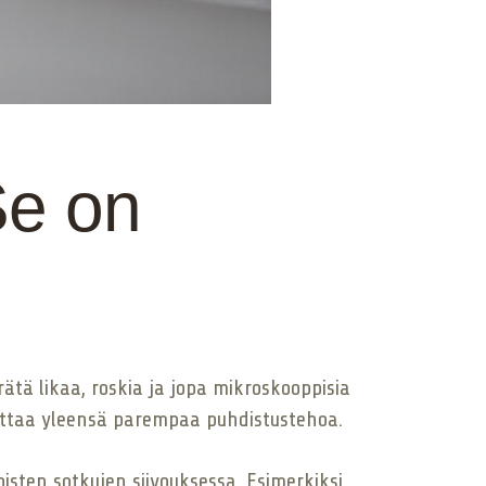
Se on
ätä likaa, roskia ja jopa mikroskooppisia
koittaa yleensä parempaa puhdistustehoa.
ten sotkujen siivouksessa. Esimerkiksi