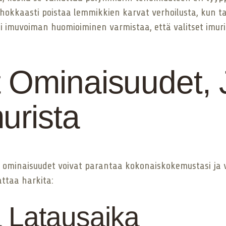
ehokkaasti poistaa lemmikkien karvat verhoilusta, kun 
i imuvoiman huomioiminen varmistaa, että valitset imurin
Ominaisuudet, J
urista
t ominaisuudet voivat parantaa kokonaiskokemustasi ja 
attaa harkita:
a Latausaika