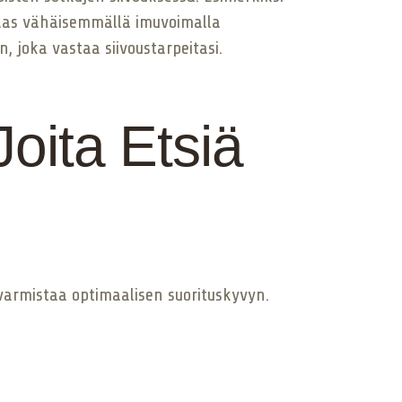
taas vähäisemmällä imuvoimalla
, joka vastaa siivoustarpeitasi.
oita Etsiä
varmistaa optimaalisen suorituskyvyn.