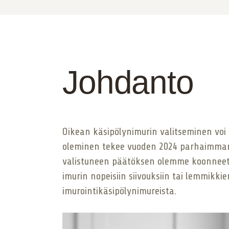
Johdanto
Oikean käsipölynimurin valitseminen voi 
oleminen tekee vuoden 2024 parhaimman
valistuneen päätöksen olemme koonneet t
imurin nopeisiin siivouksiin tai lemmikk
imurointikäsipölynimureista.