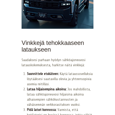
Vinkkejä tehokkaaseen
lataukseen
Saadaksesi parhaan hyödyn sähköajoneuvosi
latauskokemuksesta, harkitse näitä vinkkejä:
Suunnittele etukäteen:
Käytä lataussovelluksia
löytääksesi saatavilla olevia ja yhteensopivia
asemia reitilläsi.
Lataa hiljaisempina aikoina:
Jos mahdollista,
lataa sähköajoneuvosi hiljaisina aikoina
alhaisempien sähkökustannusten ja
vähäisemmän verkkorasituksen vuoksi.
Pidä laturi kunnossa:
Varmista, että
kotilaturisi on hyvässä kunnossa, jotta vältät