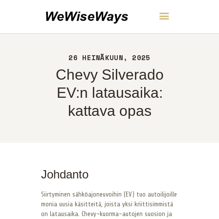
WeWiseWays
26 HEINÄKUUN, 2025
KOTI
Chevy Silverado
NOIN
YHTEYS
EV:n latausaika:
POLITIIKKA
kattava opas
SUOMI
Johdanto
Siirtyminen sähköajoneuvoihin (EV) tuo autoilijoille
monia uusia käsitteitä, joista yksi kriittisimmistä
on latausaika. Chevy-kuorma-autojen suosion ja