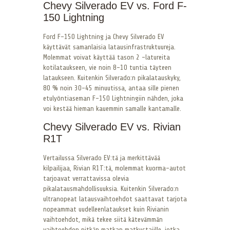
Chevy Silverado EV vs. Ford F-
150 Lightning
Ford F-150 Lightning ja Chevy Silverado EV
käyttävät samanlaisia latausinfrastruktuureja.
Molemmat voivat käyttää tason 2 -latureita
kotilataukseen, vie noin 8-10 tuntia täyteen
lataukseen. Kuitenkin Silverado:n pikalatauskyky,
80 % noin 30-45 minuutissa, antaa sille pienen
etulyöntiaseman F-150 Lightningiin nähden, joka
voi kestää hieman kauemmin samalle kantamalle.
Chevy Silverado EV vs. Rivian
R1T
Vertailussa Silverado EV:tä ja merkittävää
kilpailijaa, Rivian R1T:tä, molemmat kuorma-autot
tarjoavat verrattavissa olevia
pikalatausmahdollisuuksia. Kuitenkin Silverado:n
ultranopeat latausvaihtoehdot saattavat tarjota
nopeammat uudelleenlataukset kuin Rivianin
vaihtoehdot, mikä tekee siitä kätevämmän
vaihtoehdon pitkän matkan matkustajille, jotka