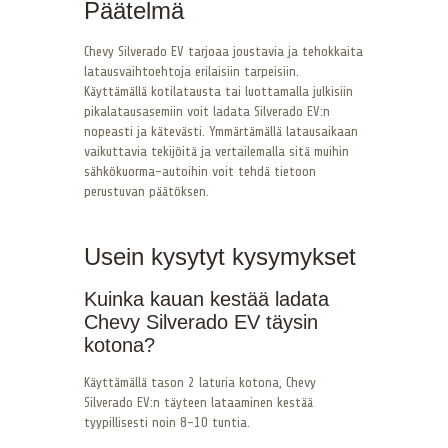
Päätelmä
Chevy Silverado EV tarjoaa joustavia ja tehokkaita
latausvaihtoehtoja erilaisiin tarpeisiin.
Käyttämällä kotilatausta tai luottamalla julkisiin
pikalatausasemiin voit ladata Silverado EV:n
nopeasti ja kätevästi. Ymmärtämällä latausaikaan
vaikuttavia tekijöitä ja vertailemalla sitä muihin
sähkökuorma-autoihin voit tehdä tietoon
perustuvan päätöksen.
Usein kysytyt kysymykset
Kuinka kauan kestää ladata
Chevy Silverado EV täysin
kotona?
Käyttämällä tason 2 laturia kotona, Chevy
Silverado EV:n täyteen lataaminen kestää
tyypillisesti noin 8-10 tuntia.