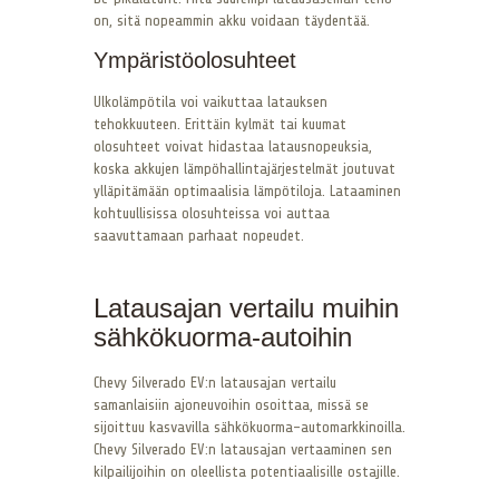
on, sitä nopeammin akku voidaan täydentää.
Ympäristöolosuhteet
Ulkolämpötila voi vaikuttaa latauksen
tehokkuuteen. Erittäin kylmät tai kuumat
olosuhteet voivat hidastaa latausnopeuksia,
koska akkujen lämpöhallintajärjestelmät joutuvat
ylläpitämään optimaalisia lämpötiloja. Lataaminen
kohtuullisissa olosuhteissa voi auttaa
saavuttamaan parhaat nopeudet.
Latausajan vertailu muihin
sähkökuorma-autoihin
Chevy Silverado EV:n latausajan vertailu
samanlaisiin ajoneuvoihin osoittaa, missä se
sijoittuu kasvavilla sähkökuorma-automarkkinoilla.
Chevy Silverado EV:n latausajan vertaaminen sen
kilpailijoihin on oleellista potentiaalisille ostajille.