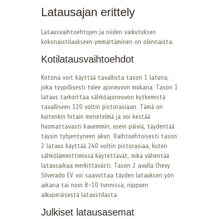
Latausajan erittely
Latausvaihtoehtojen ja niiden vaikutuksen
kokonaistilaukseen ymmärtäminen on olennaista.
Kotilatausvaihtoehdot
Kotona voit käyttää tavallista tason 1 laturia,
joka tyypillisesti tulee ajoneuvon mukana. Tason 1
lataus tarkoittaa sähköajoneuvon kytkemistä
tavalliseen 120 voltin pistorasiaan. Tämä on
kuitenkin hitain menetelmä ja voi kestää
huomattavasti kauemmin, usein päiviä, täydentää
täysin tyhjentyneen akun. Vaihtoehtoisesti tason
2 lataus käyttää 240 voltin pistorasiaa, kuten
sähkölämmittimissä käytettävät, mikä vähentää
latausaikaa merkittävästi. Tason 2 avulla Chevy
Silverado EV voi saavuttaa täyden latauksen yön
aikana tai noin 8-10 tunnissa, riippuen
alkuperäisestä lataustilasta.
Julkiset latausasemat