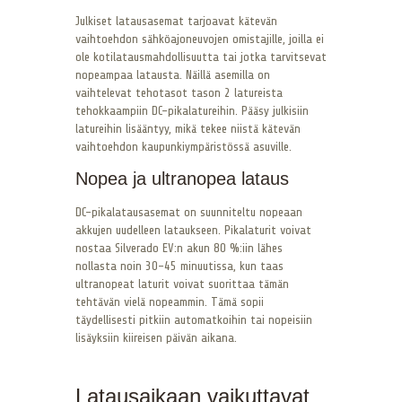
Julkiset latausasemat tarjoavat kätevän
vaihtoehdon sähköajoneuvojen omistajille, joilla ei
ole kotilatausmahdollisuutta tai jotka tarvitsevat
nopeampaa latausta. Näillä asemilla on
vaihtelevat tehotasot tason 2 latureista
tehokkaampiin DC-pikalatureihin. Pääsy julkisiin
latureihin lisääntyy, mikä tekee niistä kätevän
vaihtoehdon kaupunkiympäristössä asuville.
Nopea ja ultranopea lataus
DC-pikalatausasemat on suunniteltu nopeaan
akkujen uudelleen lataukseen. Pikalaturit voivat
nostaa Silverado EV:n akun 80 %:iin lähes
nollasta noin 30-45 minuutissa, kun taas
ultranopeat laturit voivat suorittaa tämän
tehtävän vielä nopeammin. Tämä sopii
täydellisesti pitkiin automatkoihin tai nopeisiin
lisäyksiin kiireisen päivän aikana.
Latausaikaan vaikuttavat