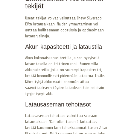
tekijät
Useat tekijät voivat vaikuttaa Chevy Silverado
EV:n latausaikaan. Näiden ymmärtäminen voi
auttaa hallitsemaan odotuksia ja optimoimaan
latausrutiineja.
Akun kapasiteetti ja lataustila
Akun kokonaiskapasiteetilla ja sen nykyisellä
lataustasolla on kriittinen rooli. Suuremmilla
akkupaketeilla, joilla on suurempi kapasiteetti,
kestää luonnollisesti pidempään latautua. Lisäksi
lähes tyhjä akku vaatii enemmän aikaa
saavuttaakseen täyden latauksen kuin osittain
tyhjentynyt akku.
Latausaseman tehotasot
Latausaseman tehotaso vaikuttaa suoraan
latausaikaan. Näin ollen tason 1 kotilataus
kestää kauemmin kuin tehokkaammat tason 2 tai
DC-pikalaturit. Mitä suurempi latausaseman teho