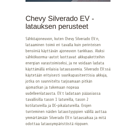
Chevy Silverado EV -
latauksen perusteet
Sähköajoneuvon, kuten Chevy Silverado EV:n,
lataaminen toimii eri tavalla kuin perinteisen
bensiiniä käyttävän ajoneuvon tankkaus. Aluksi
sähkökuorma-autot luottavat akkupaketteihin
energian varastoimiseksi, ja ne voidaan ladata
käyttämällä erilaisia latausasemia. Silverado EV:ssä
käytetään erityisesti suurikapasiteettisia akkuja,
jotka on suunniteltu tarjoamaan pitkän
ajomatkan ja tukemaan nopeaa
uudelleenlatausta. EV:t ladataan pääasiassa
tavallisilla tason 1 latureilla, tason 2
kotilatureilla ja DC-pikalatureilla. Erojen
tunteminen näiden lataustyyppien välillä auttaa
ymmärtämään Silverado EV:n latausaikaa ja mitä
odottaa latausympäristöstä riippuen.