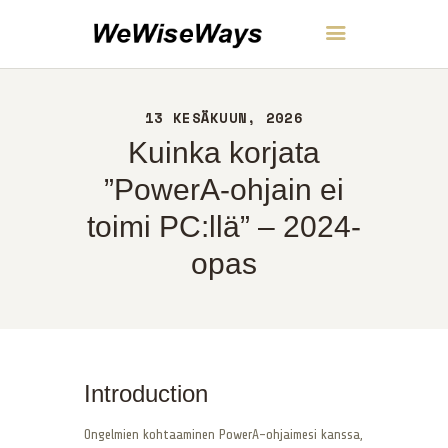
WeWiseWays
13 KESÄKUUN, 2026
KOTI
Kuinka korjata
NOIN
YHTEYS
”PowerA-ohjain ei
POLITIIKKA
toimi PC:llä” – 2024-
SUOMI
opas
Introduction
Ongelmien kohtaaminen PowerA-ohjaimesi kanssa,