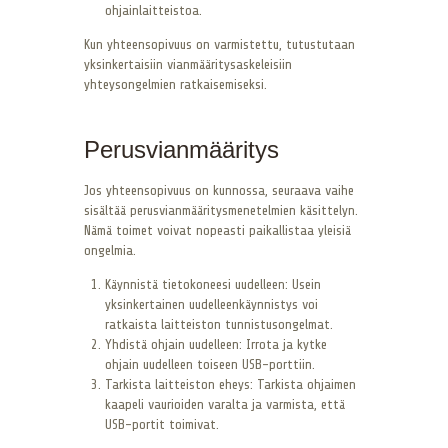
ohjainlaitteistoa.
Kun yhteensopivuus on varmistettu, tutustutaan
yksinkertaisiin vianmääritysaskeleisiin
yhteysongelmien ratkaisemiseksi.
Perusvianmääritys
Jos yhteensopivuus on kunnossa, seuraava vaihe
sisältää perusvianmääritysmenetelmien käsittelyn.
Nämä toimet voivat nopeasti paikallistaa yleisiä
ongelmia.
Käynnistä tietokoneesi uudelleen: Usein
yksinkertainen uudelleenkäynnistys voi
ratkaista laitteiston tunnistusongelmat.
Yhdistä ohjain uudelleen: Irrota ja kytke
ohjain uudelleen toiseen USB-porttiin.
Tarkista laitteiston eheys: Tarkista ohjaimen
kaapeli vaurioiden varalta ja varmista, että
USB-portit toimivat.