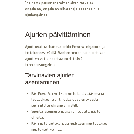
Jos nämä perusmenetelmät eivät ratkaise
ongelmaa, ongelman aiheuttaja saattaa olla
ajuriongelmat.
Ajurien päivittäminen
Ajurit ovat ratkaiseva linkki PowerA-ohjaimesi ja
tietokoneesi välillä. Vanhentuneet tai puuttuvat
ajurit voivat aiheuttaa merkittäviä
tunnistusongelmia.
Tarvittavien ajurien
asentaminen
Käy PowerA:n verkkosivustolla löytääksesi ja
ladataksesi ajurit, jotka ovat erityisesti
suunniteltu ohjaimesi mallille.
Suorita asennusohjelma ja noudata näytön
ohjeita.
Käynnistä tietokoneesi uudelleen muuttaaksesi
muutokset voimaan.