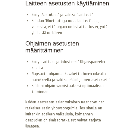
Laitteen asetusten käyttäminen
Siirry ’Asetukset’ ja valitse ’Laitteet.’
Kohdan ’Bluetooth ja muut laitteet’ alla,
varmista, että ohjain on listattu. Jos ei, yritä
yhdistää uudelleen.
Ohjaimen asetusten
määrittäminen
Siirry ’Laitteet ja tulostimet’ Ohjauspaneelin
kautta.
Napsauta ohjaimen kuvaketta hiiren oikealla
painikkeella ja valitse ’Peliohjaimen asetukset.’
Kalibroi ohjain varmistaaksesi optimaalisen
toiminnan.
Näiden asetusten asianmukainen määrittäminen
ratkaisee usein yhteysongelmia. Jos sinulla on
kuitenkin edelleen vaikeuksia, kolmannen
osapuolen ohjelmistoratkaisut voivat tarjota
lisäapua.