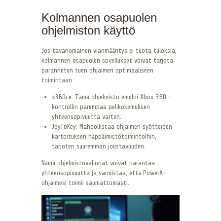
Kolmannen osapuolen
ohjelmiston käyttö
Jos tavanomainen vianmääritys ei tuota tuloksia,
kolmannen osapuolen sovellukset voivat tarjota
parannetun tuen ohjaimen optimaaliseen
toimintaan.
x360ce: Tämä ohjelmisto emuloi Xbox 360 -
kontrollin parempaa pelikokemuksen
yhteensopivuutta varten.
JoyToKey: Mahdollistaa ohjaimen syötteiden
kartoituksen näppäimistötoimintoihin,
tarjoten suuremman joustavuuden.
Nämä ohjelmistovalinnat voivat parantaa
yhteensopivuutta ja varmistaa, että PowerA-
ohjaimesi toimii saumattomasti.