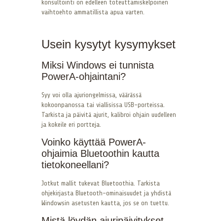
konsultointi on edelleen toteuttamiskelpoinen
vaihtoehto ammatillista apua varten.
Usein kysytyt kysymykset
Miksi Windows ei tunnista
PowerA-ohjaintani?
Syy voi olla ajuriongelmissa, väärässä
kokoonpanossa tai viallisissa USB-porteissa.
Tarkista ja päivitä ajurit, kalibroi ohjain uudelleen
ja kokeile eri portteja.
Voinko käyttää PowerA-
ohjaimia Bluetoothin kautta
tietokoneellani?
Jotkut mallit tukevat Bluetoothia. Tarkista
ohjekirjasta Bluetooth-ominaisuudet ja yhdistä
Windowsin asetusten kautta, jos se on tuettu.
Mistä löydän ajuripäivitykset