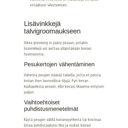
estääksesi vilustumisen.
Lisävinkkejä
talvigroomaukseen
Oikea grooming ei pääty pesuun; joitakin
lisävinkkejä voi auttaa ylläpitämään koirasi
hyvinvointia.
Pesukertojen vähentäminen
Vähennä pesujen määrää talvella, jotta et poista
koiran ihon luonnollisia öljyjä. Pyri kerran
kuukaudessa pesuun, ellei koirasi likaannu erityisen
paljon.
Vaihtoehtoiset
puhdistusmenetelmät
Käytä pesujen välillä koiranpyyhkeitä tai kosteaa
liinaa puhdistaaksesi lika ja roskat koirasi