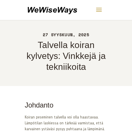
WeWiseWays
27 SYYSKUUN, 2025
KOTI
Talvella koiran
NOIN
YHTEYS
kylvetys: Vinkkejä ja
POLITIIKKA
tekniikoita
SUOMI
Johdanto
Koiran peseminen talvella voi olla haastavaa.
Lämpötilan laskiessa on tärkeää varmistaa, että
karvainen ystäväsi pysyy puhtaana ja lämpimänä.