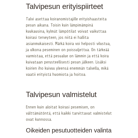
Talvipesun erityispiirteet
Talvi asettaa koiranomistajille erityishaasteita
pesun aikana. Toisin kuin lämpimämpinä
kuukausina, kylmät lämpötilat voivat vaikuttaa
koirasi terveyteen, jos niitä ei hallita
asianmukaisesti. Märkä koira voi helposti vilustua,
ja ulkona peseminen on poissuljettua. On tärkeää
varmistaa, että pesualue on lämmin ja että koira
kuivataan perusteellisesti pesun jälkeen. Lisäksi
koirien iho kuivuu yleensä enemmän talvella, mikä
vaatii erityistä huomiota ja hoitoa.
Talvipesun valmistelut
Ennen kuin aloitat koirasi pesemisen, on
välttämätöntä, että kaikki tarvittavat valmistelut
ovat kunnossa.
Oikeiden pesutuotteiden valinta