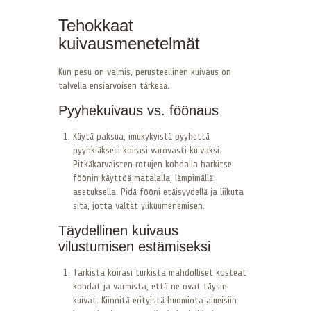
Tehokkaat
kuivausmenetelmät
Kun pesu on valmis, perusteellinen kuivaus on
talvella ensiarvoisen tärkeää.
Pyyhekuivaus vs. föönaus
Käytä paksua, imukykyistä pyyhettä
pyyhkiäksesi koirasi varovasti kuivaksi.
Pitkäkarvaisten rotujen kohdalla harkitse
föönin käyttöä matalalla, lämpimällä
asetuksella. Pidä fööni etäisyydellä ja liikuta
sitä, jotta vältät ylikuumenemisen.
Täydellinen kuivaus
vilustumisen estämiseksi
Tarkista koirasi turkista mahdolliset kosteat
kohdat ja varmista, että ne ovat täysin
kuivat. Kiinnitä erityistä huomiota alueisiin