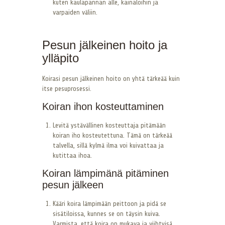
kuten kaulapannan alle, kainaloihin ja
varpaiden väliin.
Pesun jälkeinen hoito ja
ylläpito
Koirasi pesun jälkeinen hoito on yhtä tärkeää kuin
itse pesuprosessi.
Koiran ihon kosteuttaminen
Levitä ystävällinen kosteuttaja pitämään
koiran iho kosteutettuna. Tämä on tärkeää
talvella, sillä kylmä ilma voi kuivattaa ja
kutittaa ihoa.
Koiran lämpimänä pitäminen
pesun jälkeen
Kääri koira lämpimään peittoon ja pidä se
sisätiloissa, kunnes se on täysin kuiva.
Varmista, että koira on mukava ja viihtyisä