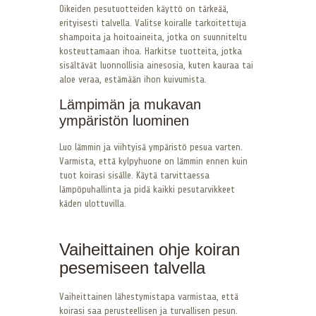
Oikeiden pesutuotteiden käyttö on tärkeää,
erityisesti talvella. Valitse koiralle tarkoitettuja
shampoita ja hoitoaineita, jotka on suunniteltu
kosteuttamaan ihoa. Harkitse tuotteita, jotka
sisältävät luonnollisia ainesosia, kuten kauraa tai
aloe veraa, estämään ihon kuivumista.
Lämpimän ja mukavan
ympäristön luominen
Luo lämmin ja viihtyisä ympäristö pesua varten.
Varmista, että kylpyhuone on lämmin ennen kuin
tuot koirasi sisälle. Käytä tarvittaessa
lämpöpuhallinta ja pidä kaikki pesutarvikkeet
käden ulottuvilla.
Vaiheittainen ohje koiran
pesemiseen talvella
Vaiheittainen lähestymistapa varmistaa, että
koirasi saa perusteellisen ja turvallisen pesun.