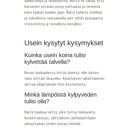
valmisteluja ja huolenpitoa, mutta se takaa, että
karvainen ystäväsi pysyy puhtaana ja terveenä
koko kylmän kauden ajan. Näitä tärkeitä vinkkejä
ja tekniikoita seuraamalla voit tehdä pesuajasta
stressitöntä ja turvallista koirallesi.
Usein kysytyt kysymykset
Kuinka usein koiria tulisi
kylvettää talvella?
Kerran kuukaudessa riittää yleensä, ellei koirasi
tulisi erittäin likaiseksi. Kylvetyksen vähentäminen
auttaa ylläpitämään ihon kosteutusta.
Minkä lämpöistä kylpyveden
tulisi olla?
Käytä haaleaa vettä, joka tuntuu mukavalta
koskettaessasi, välttääksesi äärilämpötilojen
aiheuttaman shokin koirasi keholle.