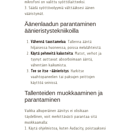
mikrofoni on valittu syöttölaitteeksi.
3. Säädä syöttövolyymiä välttääksesi äänen
vääristymät.
Äänenlaadun parantaminen
äänieristystekniikoilla
Vähennä taustamelua
: Tallenna ääntä
hiljaisessa huoneessa, poissa melulähteistä.
Käytä pehmeitä kalusteita
: Matot, verhot ja
tyynyt auttavat absorboimaan ääntä,
vähentäen kaikumista.
Tee se itse -äänieristys
: Harkitse
vaahtopaneelien tai paksujen peittojen
käyttöä seinissä.
Tallenteiden muokkaaminen ja
parantaminen
Vaikka alkuperäinen äänitys ei olisikaan
täydellinen, voit merkittävästi parantaa sitä
muokkaamalla:
1. Käytä ohjelmistoa, kuten Audacity, poistaaksesi