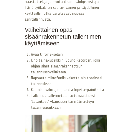
haastatteluja ja muuta ilman lisäohjelmistoja.
Tämä työkalu on suoraviivainen ja täydellinen
käyttäjille, jotka tarvitsevat nopeaa
äänitallennusta.
Vaiheittainen opas
sisäänrakennetun tallentimen
käyttämiseen
Avaa Chrome-selain.
Kirjoita hakupalkkiin ’Sound Recorder’, joka
ohjaa sinut sisäänrakennettuun
tallennussovellukseen.
Napsauta mikrofonikuvaketta aloittaaksesi
tallennuksen.
Kun olet valmis, napsauta lopeta-painiketta.
Tallennus tallennetaan automaattisesti
’Lataukset’ -kansioon tai määriteltyyn
tallennuspaikkaan.