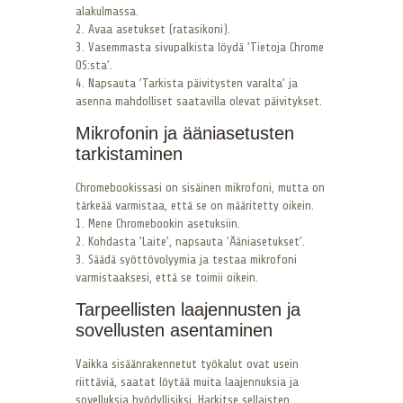
alakulmassa.
2. Avaa asetukset (ratasikoni).
3. Vasemmasta sivupalkista löydä ’Tietoja Chrome
OS:sta’.
4. Napsauta ’Tarkista päivitysten varalta’ ja
asenna mahdolliset saatavilla olevat päivitykset.
Mikrofonin ja ääniasetusten
tarkistaminen
Chromebookissasi on sisäinen mikrofoni, mutta on
tärkeää varmistaa, että se on määritetty oikein.
1. Mene Chromebookin asetuksiin.
2. Kohdasta ’Laite’, napsauta ’Ääniasetukset’.
3. Säädä syöttövolyymia ja testaa mikrofoni
varmistaaksesi, että se toimii oikein.
Tarpeellisten laajennusten ja
sovellusten asentaminen
Vaikka sisäänrakennetut työkalut ovat usein
riittäviä, saatat löytää muita laajennuksia ja
sovelluksia hyödyllisiksi. Harkitse sellaisten