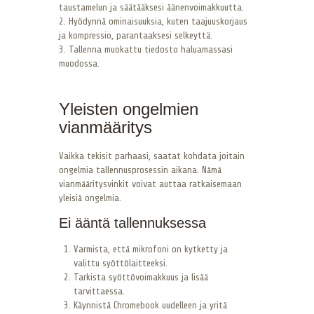
taustamelun ja säätääksesi äänenvoimakkuutta.
2. Hyödynnä ominaisuuksia, kuten taajuuskorjaus
ja kompressio, parantaaksesi selkeyttä.
3. Tallenna muokattu tiedosto haluamassasi
muodossa.
Yleisten ongelmien
vianmääritys
Vaikka tekisit parhaasi, saatat kohdata joitain
ongelmia tallennusprosessin aikana. Nämä
vianmääritysvinkit voivat auttaa ratkaisemaan
yleisiä ongelmia.
Ei ääntä tallennuksessa
Varmista, että mikrofoni on kytketty ja
valittu syöttölaitteeksi.
Tarkista syöttövoimakkuus ja lisää
tarvittaessa.
Käynnistä Chromebook uudelleen ja yritä