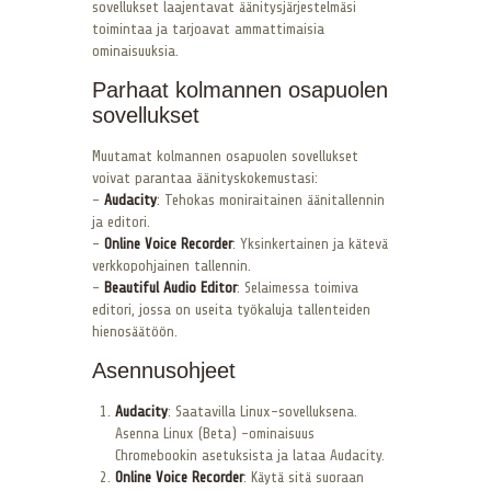
sovellukset laajentavat äänitysjärjestelmäsi
toimintaa ja tarjoavat ammattimaisia
ominaisuuksia.
Parhaat kolmannen osapuolen
sovellukset
Muutamat kolmannen osapuolen sovellukset
voivat parantaa äänityskokemustasi:
–
Audacity
: Tehokas moniraitainen äänitallennin
ja editori.
–
Online Voice Recorder
: Yksinkertainen ja kätevä
verkkopohjainen tallennin.
–
Beautiful Audio Editor
: Selaimessa toimiva
editori, jossa on useita työkaluja tallenteiden
hienosäätöön.
Asennusohjeet
Audacity
: Saatavilla Linux-sovelluksena.
Asenna Linux (Beta) -ominaisuus
Chromebookin asetuksista ja lataa Audacity.
Online Voice Recorder
: Käytä sitä suoraan