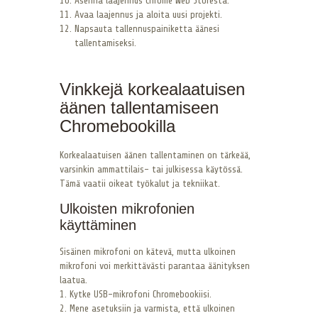
Asenna laajennus Chrome Web Storesta.
Avaa laajennus ja aloita uusi projekti.
Napsauta tallennuspainiketta äänesi
tallentamiseksi.
Vinkkejä korkealaatuisen
äänen tallentamiseen
Chromebookilla
Korkealaatuisen äänen tallentaminen on tärkeää,
varsinkin ammattilais- tai julkisessa käytössä.
Tämä vaatii oikeat työkalut ja tekniikat.
Ulkoisten mikrofonien
käyttäminen
Sisäinen mikrofoni on kätevä, mutta ulkoinen
mikrofoni voi merkittävästi parantaa äänityksen
laatua.
1. Kytke USB-mikrofoni Chromebookiisi.
2. Mene asetuksiin ja varmista, että ulkoinen