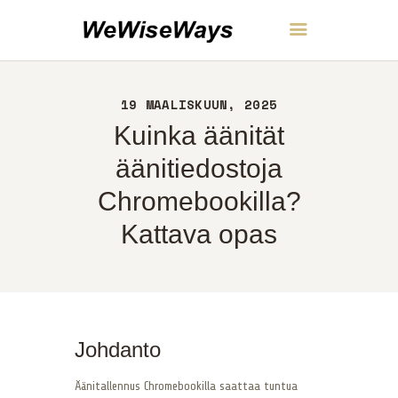
WeWiseWays
19 MAALISKUUN, 2025
KOTI
Kuinka äänität
NOIN
YHTEYS
äänitiedostoja
POLITIIKKA
Chromebookilla?
SUOMI
Kattava opas
Johdanto
Äänitallennus Chromebookilla saattaa tuntua