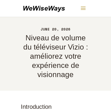
WeWiseWays
JUNE 20, 2026
ACCUEIL
Niveau de volume
À PROPOS
CONTACT
du téléviseur Vizio :
POLITIQUE
améliorez votre
FRANÇAIS
expérience de
visionnage
Introduction