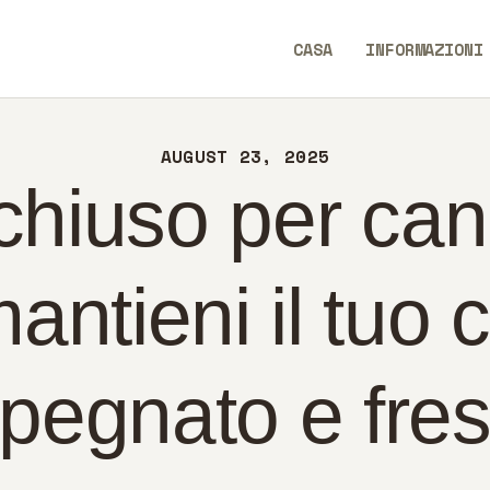
SA
CASA
INFORMAZIONI
FORMAZIONI
WeWiseWays
NTATTI
AUGUST 23, 2025
LITICA
 chiuso per can
ALIANO
mantieni il tuo 
pegnato e fre