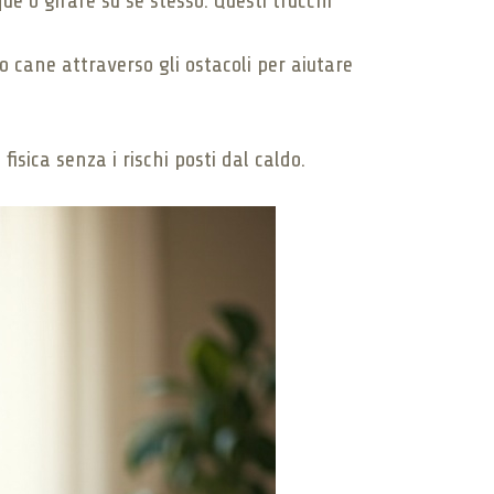
ue o girare su se stesso. Questi trucchi
uo cane attraverso gli ostacoli per aiutare
isica senza i rischi posti dal caldo.