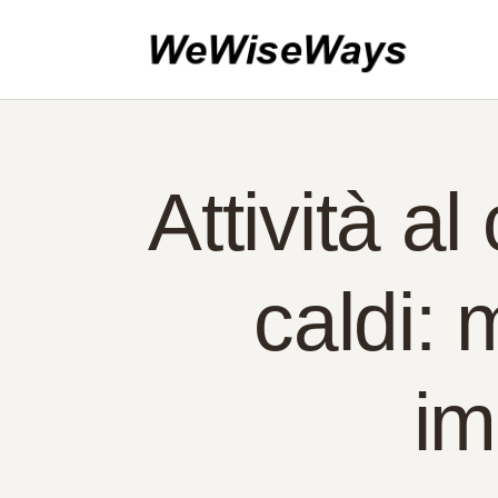
CA
IN
CO
PO
Attività al
IT
caldi: 
im