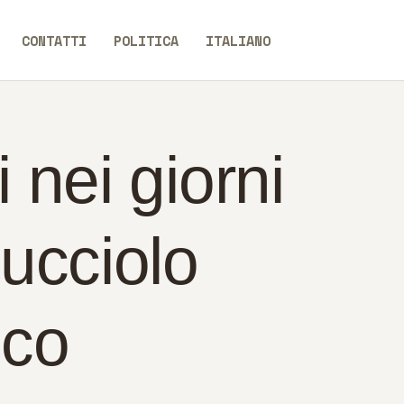
CONTATTI
POLITICA
ITALIANO
i nei giorni
cucciolo
sco