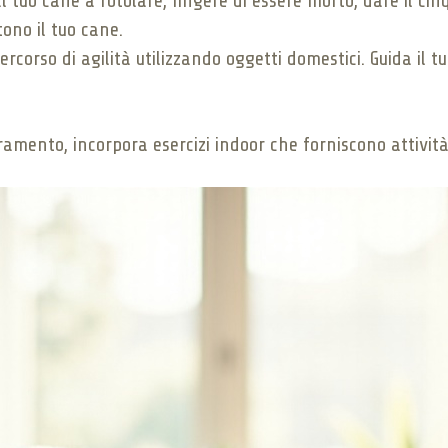
tuo cane a rotolare, fingere di essere morto, dare il cinq
ono il tuo cane.
rcorso di agilità utilizzando oggetti domestici. Guida il t
amento, incorpora esercizi indoor che forniscono attività f