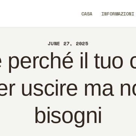
SA
CASA
INFORMAZIONI
FORMAZIONI
WeWiseWays
NTATTI
JUNE 27, 2025
LITICA
 perché il tuo 
ALIANO
r uscire ma no
bisogni