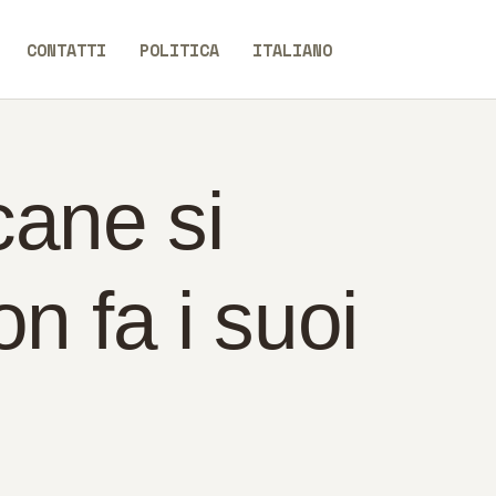
CONTATTI
POLITICA
ITALIANO
cane si
n fa i suoi