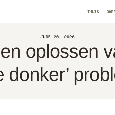
UIS
THUIS
OVE
ER
WeWiseWays
NTACT
JUNE 20, 2026
LEID
 en oplossen v
DERLANDS
e donker’ prob