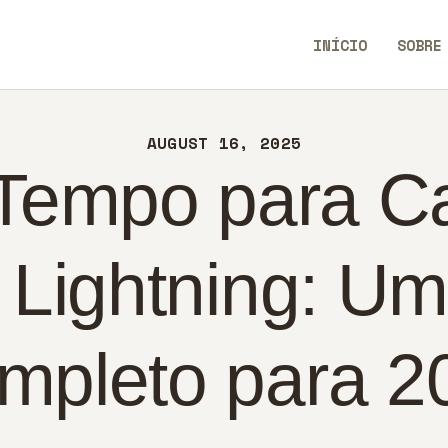
ÍCIO
INÍCIO
SOBRE
BRE
WeWiseWays
NTATO
AUGUST 16, 2025
LÍTICA
Tempo para Ca
RTUGUÊS
 Lightning: Um
mpleto para 2