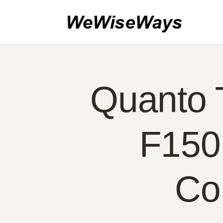
IN
SO
CO
PO
Quanto 
PO
F150
Co