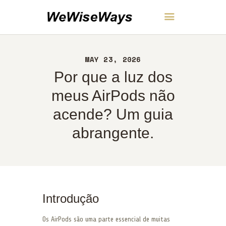
WeWiseWays
MAY 23, 2026
INÍCIO
Por que a luz dos
SOBRE
CONTATO
meus AirPods não
POLÍTICA
acende? Um guia
PORTUGUÊS
abrangente.
Introdução
Os AirPods são uma parte essencial de muitas